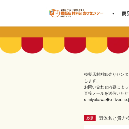
商
模擬店材料卸売りセンタ
します。
お問い合わせ内容によっ
直接メールを送信いただ
s-miyakawa◆o-riv
団体名と貴方
必須