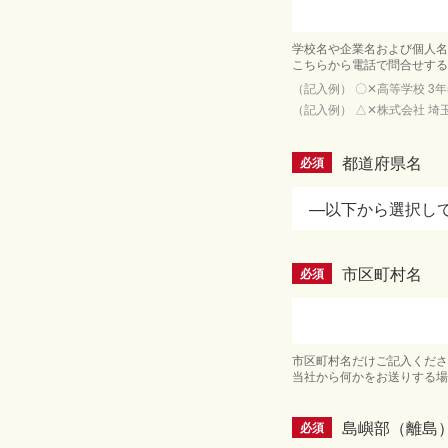
学校名や企業名および個人名
こちらから電話で問合せする
（記入例） 〇✕高等学校 3年
（記入例） △✕株式会社 埼
都道府県名
必須
市区町村名
必須
市区町村名だけご記入くださ
当社から何かをお送りする場
島嶼部（離島
必須