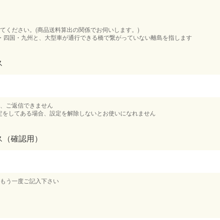
てください。(商品送料算出の関係でお伺いします。)
・四国・九州と、大型車が通行できる橋で繋がっていない離島を指します
ス
、ご返信できません
定をしてある場合、設定を解除しないとお使いになれません
ス（確認用）
をもう一度ご記入下さい