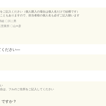
をご記入ください（個人購入の場合は個人名だけで結構です）
こともありますので、担当者様の個人名も必ずご記入願います
5組 〇川△男
玉営業所 〇山✕彦
い
合は、フルのご住所をご記入してください
）ですか？