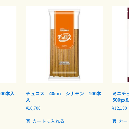
00本入
チュロス 40cm シナモン 100本
ミニチ
入
500gx
¥
16,700
¥
12,180
カートに入れる
カー