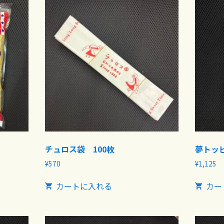
チュロス袋 100枚
夢トッピ
¥
570
¥
1,125
カートに入れる
カー