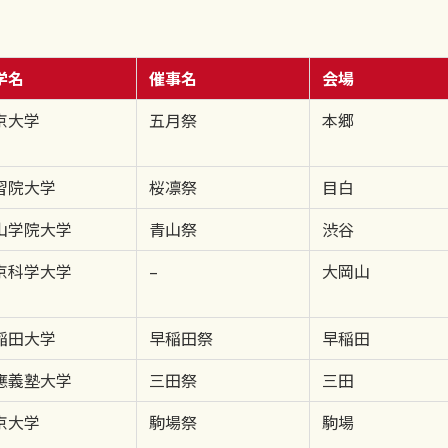
学名
催事名
会場
京大学
五月祭
本郷
習院大学
桜凛祭
目白
山学院大学
青山祭
渋谷
京科学大学
–
大岡山
稲田大学
早稲田祭
早稲田
應義塾大学
三田祭
三田
京大学
駒場祭
駒場