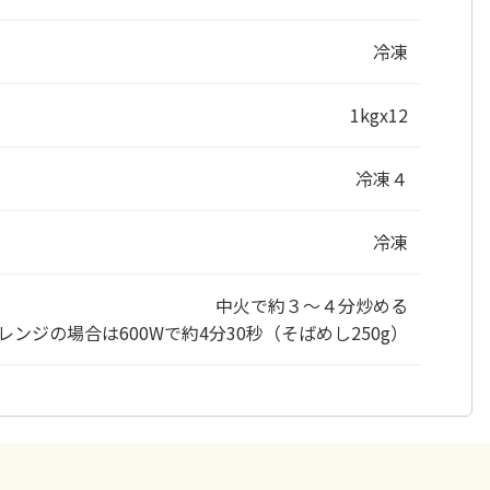
冷凍
1kgx12
冷凍４
冷凍
中火で約３～４分炒める
レンジの場合は600Wで約4分30秒（そばめし250g）